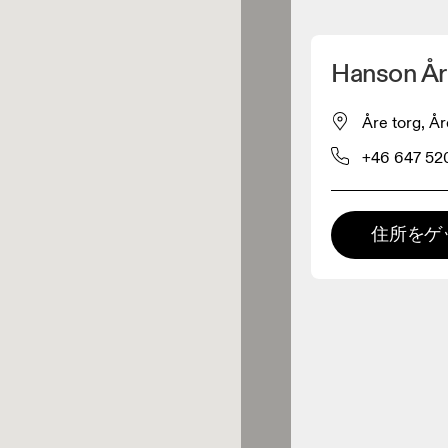
マイロケーションを削除
Hanson År
が近くに1件あります
Åre torg, 
+46 647 52
レルショップ
プレミアム取扱店
住所をゲ
 の全てのレンジおよびOnならで
の体験をご用意している取扱店で
。