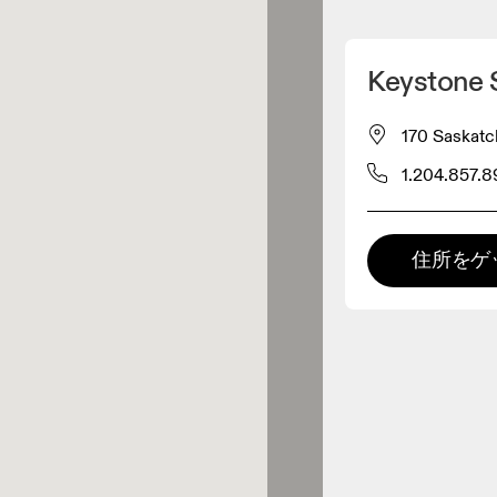
マイロケーションを削除
Keystone 
が近くに1件あります
170 Saskat
1.204.857.
レルショップ
プレミアム取扱店
住所をゲ
 の全てのレンジおよびOnならで
の体験をご用意している取扱店で
。