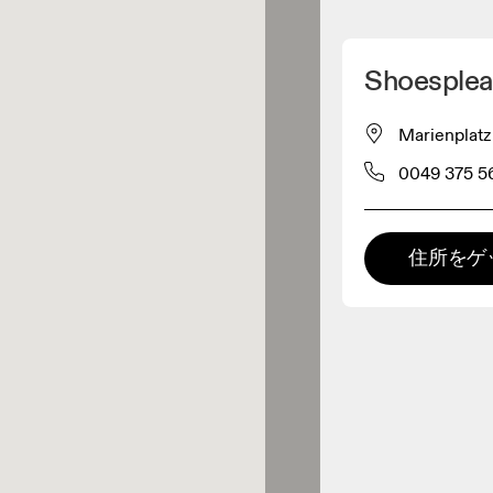
マイロケーションを削除
Shoesplea
が近くに3件あります
Marienplat
0049 375 5
レルショップ
プレミアム取扱店
住所をゲ
Intersport Gü
 の全てのレンジおよびOnならで
の体験をご用意している取扱店で
。
0.1キロメートル先