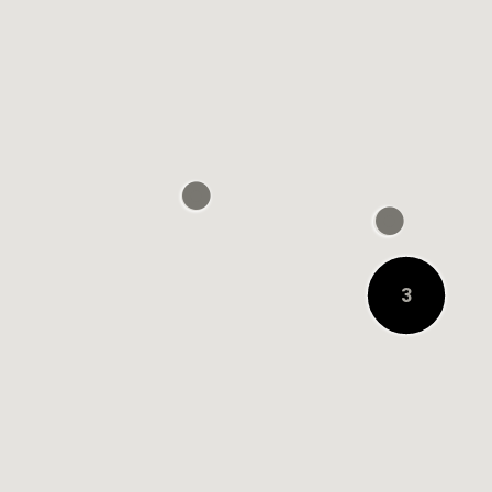
0.2キロメートル先
3