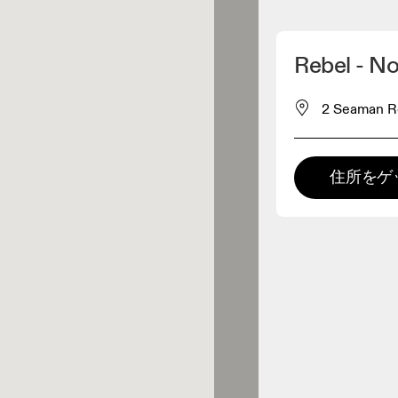
マイロケーションを削除
Rebel - N
が近くに1件あります
2 Seaman 
レルショップ
住所をゲ
プレミアム取扱店
 の全てのレンジおよびOnならで
の体験をご用意している取扱店で
。