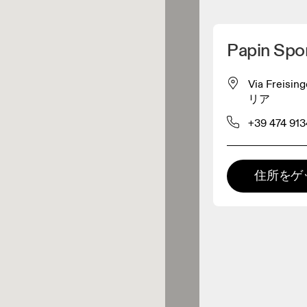
マイロケーションを削除
Papin Spo
が近くに1件あります
Via Freisin
リア
レルショップ
+39 474 91
プレミアム取扱店
住所をゲ
 の全てのレンジおよびOnならで
の体験をご用意している取扱店で
。