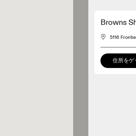
マイロケーションを削除
Browns Sh
が近くに2件あります
5116 Fronti
レルショップ
住所をゲ
プレミアム取扱店
Tradehome Shoes -
 の全てのレンジおよびOnならで
の体験をご用意している取扱店で
Frontier Mall
。
0.5キロメートル先