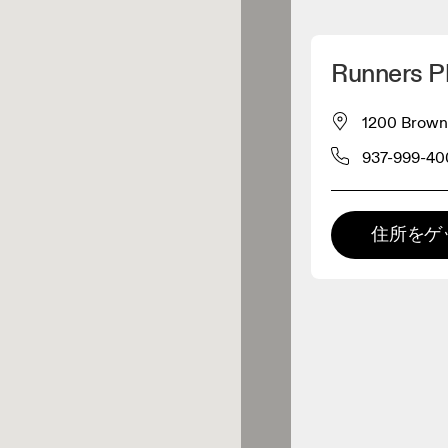
マイロケーションを削除
Runners P
が近くに1件あります
1200 Brown 
937-999-40
レルショップ
プレミアム取扱店
住所をゲ
 の全てのレンジおよびOnならで
の体験をご用意している取扱店で
。