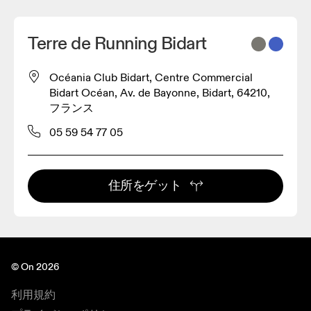
Terre de Running Bidart
Océania Club Bidart, Centre Commercial
Bidart Océan, Av. de Bayonne, Bidart, 64210,
フランス
05 59 54 77 05
住所をゲット
© On 2026
利用規約