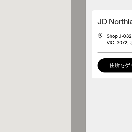
マイロケーションを削除
JD Northl
が近くに2件あります
Shop J-032 
VIC, 30
レルショップ
住所をゲ
プレミアム取扱店
The Athlete's Foot -
 の全てのレンジおよびOnならで
の体験をご用意している取扱店で
Northland SC
。
0.3キロメートル先