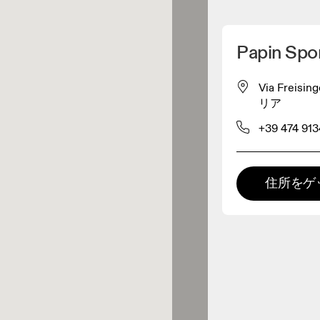
マイロケーションを削除
Papin Spo
が近くに1件あります
Via Freisin
リア
レルショップ
+39 474 91
プレミアム取扱店
住所をゲ
 の全てのレンジおよびOnならで
の体験をご用意している取扱店で
。