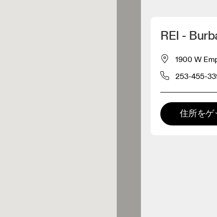
マイロケーションを削除
REI - Burb
が近くに1件あります
1900 W Emp
253-455-33
レルショップ
プレミアム取扱店
住所をゲ
 の全てのレンジおよびOnならで
の体験をご用意している取扱店で
。