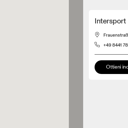
Scopri la mia posizione
Intersport 
 acquistare prodotti On
Frauenstraß
+49 8441 7
Rivenditore abbigliamento
Rivenditore premium
Ottieni in
 dove è possibile trovare l'intera
ma ed esperienza On.