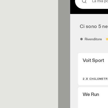
Ci sono 5 ne
Rivenditore
Rivenditore
Voit Sport
Negozi di scarpe e
offrono i principali
Rivenditore ab
2.8 CHILOMETR
Negozi e fornitori 
l'On Performance 
We Run