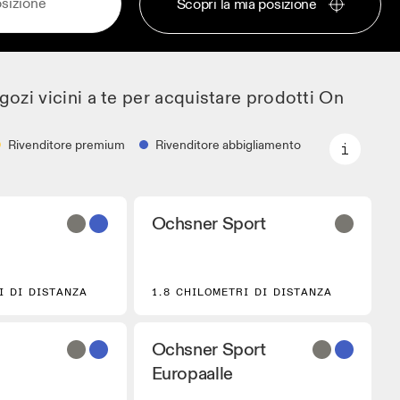
Scopri la mia posizione
gozi vicini a te per acquistare prodotti On
Rivenditore premium
Rivenditore abbigliamento
Rivenditore premium
Ochsner Sport
 partner che
Sedi dove è possibile trovare l'intera
 modelli On.
gamma ed esperienza On.
bigliamento
I DI DISTANZA
1.8 CHILOMETRI DI DISTANZA
con a disposizione
Running Gear.
Ochsner Sport
Europaalle