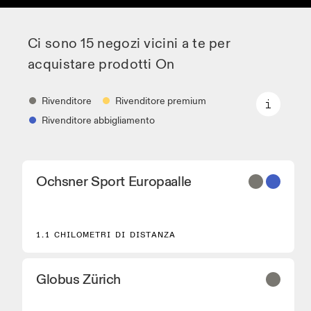
Ci sono 15 negozi vicini a te per
acquistare prodotti On
Rivenditore
Rivenditore premium
Rivenditore abbigliamento
Rivenditore
Ochsner Sport Europaalle
Negozi di scarpe e partner che offrono i principali
modelli On.
Rivenditore premium
1.1 CHILOMETRI DI DISTANZA
Sedi dove è possibile trovare l'intera gamma ed
esperienza On.
Rivenditore abbigliamento
Globus Zürich
Negozi e fornitori con a disposizione l'On
Performance Running Gear.