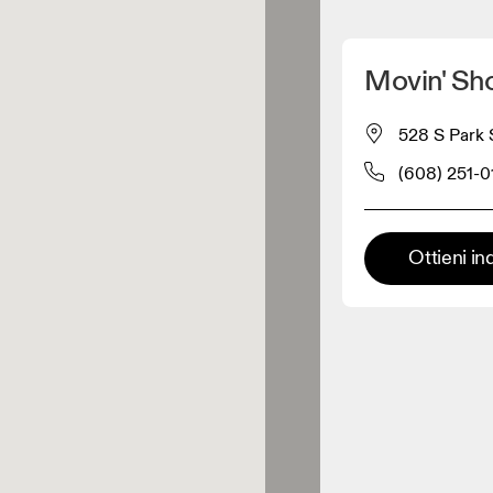
Scopri la mia posizione
Movin' Sh
 acquistare prodotti On
528 S Park S
(608) 251-0
Rivenditore abbigliamento
Rivenditore premium
Ottieni in
 dove è possibile trovare l'intera
ma ed esperienza On.