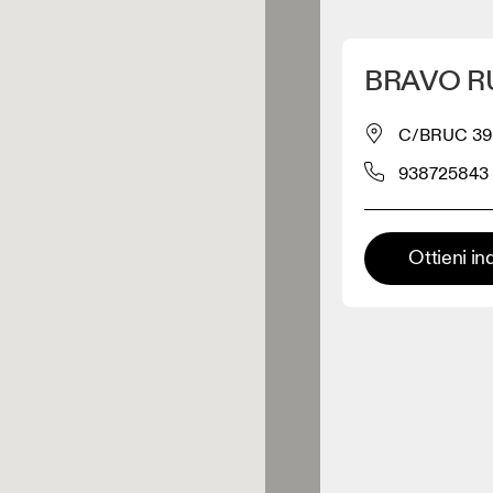
Scopri la mia posizione
BRAVO R
 acquistare prodotti On
C/BRUC 39
938725843
Rivenditore abbigliamento
Rivenditore premium
Ottieni in
 dove è possibile trovare l'intera
ma ed esperienza On.