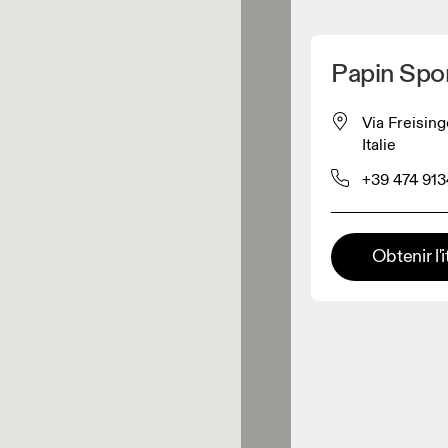
Détecter ma position
Papin Spo
pour acheter nos produits
Via Freising
Italie
ente de vêtements
+39 474 91
Détaillant premium
Obtenir l'i
x où toute la gamme et
périence On sont disponibles.