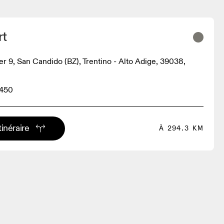
rt
er 9, San Candido (BZ), Trentino - Alto Adige, 39038,
3450
tinéraire
À 294.3 KM