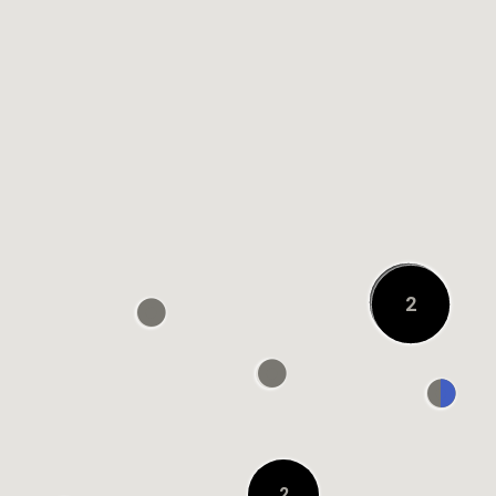
À 0.1 KM
OSHMAN'S ルクア大
阪店
À 0.2 KM
URBAN RESEARCH
DOORS グランフロ
17
2
ント大阪店
À 0.2 KM
阪急うめだ本店
8F GREEN AGE
On
À 0.3 KM
2