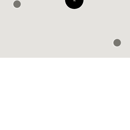
楽歩堂 run & walk 阪
急うめだ店
À 0.3 KM
Murasaki Sports
Umeda NU
Chayamachi
À 0.4 KM
Emmi wallness closet
阪神梅田
À 0.4 KM