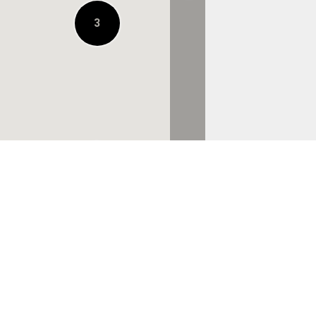
3
URBAN RESEARCH
STORE ルクア大阪店
À 0.4 KM
BILLY'S ENT
HANKYU MEN’S
OSAKA
À 0.4 KM
株式会社ロッジ 大阪
店
À 0.7 KM