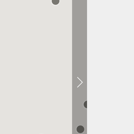
À 0.1 KM
Emmi ルクア大阪
À 0.2 KM
SNEAKERS by emmi
阪急うめだ本店
À 0.3 KM
大丸 梅田店 婦人くつ
À 0.3 KM