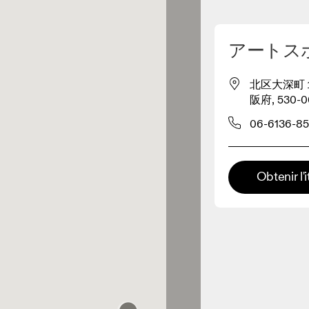
Détecter ma position
アートス
é pour acheter nos produits
北区大深町１−
阪府, 530-00
ente de vêtements
06-6136-85
Détaillant premium
SPORTS XEBIO ヨド
x où toute la gamme et
Obtenir l'i
périence On sont disponibles.
バシ梅田店
À 0 KM
Kojitsusanso Grand
Front Osaka