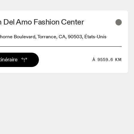
 Del Amo Fashion Center
orne Boulevard, Torrance, CA, 90503, États-Unis
tinéraire
À 9559.6 KM