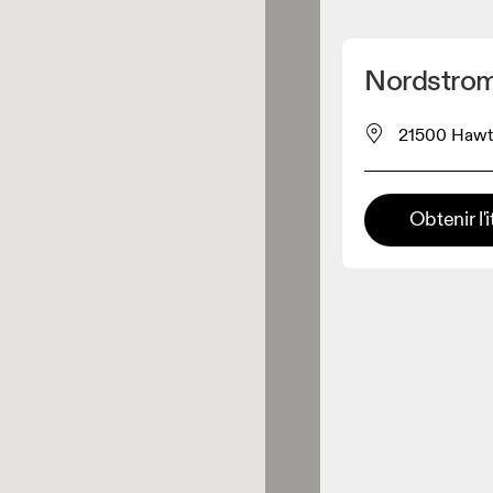
Détecter ma position
Nordstrom
pour acheter nos produits
21500 Hawth
ente de vêtements
Obtenir l'i
Détaillant premium
x où toute la gamme et
périence On sont disponibles.