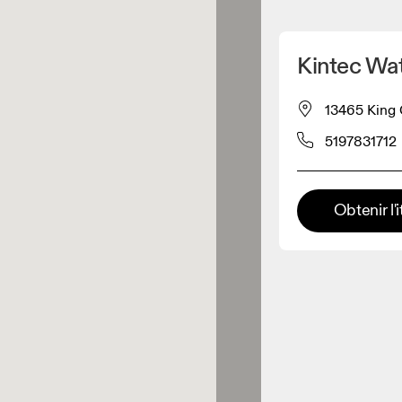
Détecter ma position
Kintec Wa
pour acheter nos produits
13465 King 
5197831712
ente de vêtements
Détaillant premium
Obtenir l'i
x où toute la gamme et
périence On sont disponibles.