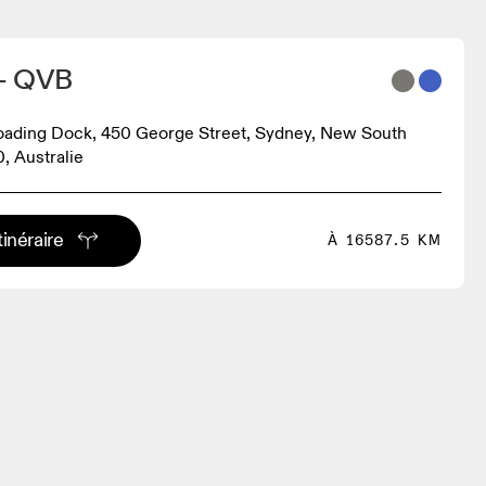
- QVB
oading Dock, 450 George Street, Sydney, New South
, Australie
tinéraire
À 16587.5 KM