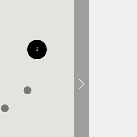
À 0.1 KM
HYPE DC - Mid City
Centre
3
À 0.2 KM
David Jones -
Elizabeth St
À 0.3 KM