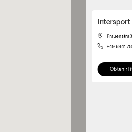
Détecter ma position
Intersport 
pour acheter nos produits
Frauenstraß
+49 8441 7
ente de vêtements
Détaillant premium
Obtenir l'i
x où toute la gamme et
périence On sont disponibles.