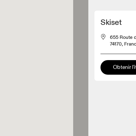
Détecter ma position
Skiset
pour acheter nos produits
655 Route d
74170, Fran
ente de vêtements
Obtenir l'i
Détaillant premium
x où toute la gamme et
périence On sont disponibles.