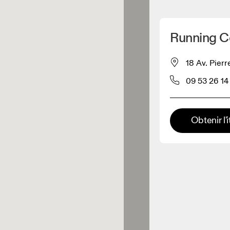
Détecter ma position
Running Co
pour acheter nos produits
18 Av. Pier
09 53 26 14
ente de vêtements
Détaillant premium
Obtenir l'i
x où toute la gamme et
périence On sont disponibles.