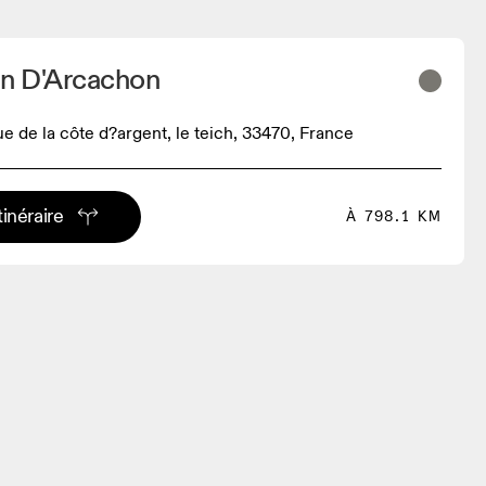
in D'Arcachon
e de la côte d?argent, le teich, 33470, France
tinéraire
À 798.1 KM