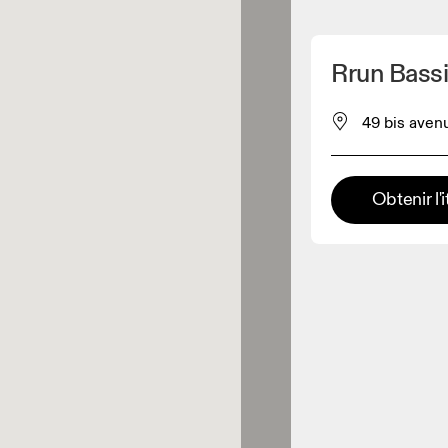
Détecter ma position
Rrun Bass
pour acheter nos produits
49 bis avenu
ente de vêtements
Obtenir l'i
Détaillant premium
x où toute la gamme et
périence On sont disponibles.