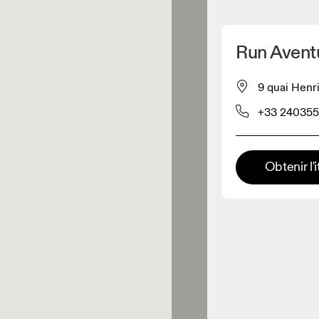
Détecter ma position
Run Avent
pour acheter nos produits
9 quai Henr
+33 240355
ente de vêtements
Détaillant premium
Obtenir l'i
x où toute la gamme et
périence On sont disponibles.