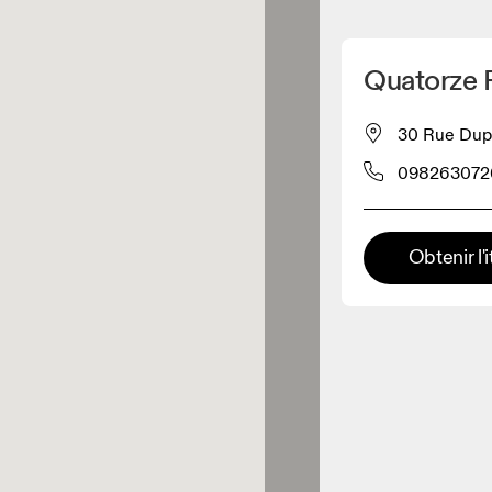
Détecter ma position
Quatorze 
pour acheter nos produits
30 Rue Dupa
098263072
ente de vêtements
Détaillant premium
Obtenir l'i
x où toute la gamme et
périence On sont disponibles.