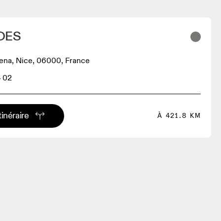
OES
ena, Nice, 06000, France
4 02
tinéraire
À 421.8 KM