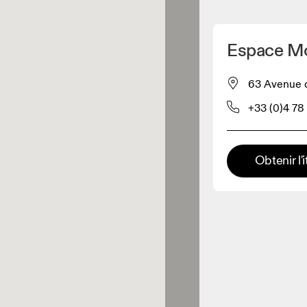
Détecter ma position
Espace Mo
pour acheter nos produits
63 Avenue d
+33 (0)4 78
ente de vêtements
Détaillant premium
Obtenir l'i
x où toute la gamme et
périence On sont disponibles.