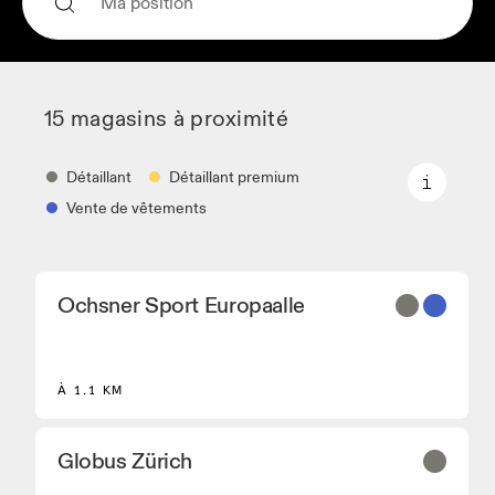
15 magasins à proximité
Détaillant
Détaillant premium
Vente de vêtements
Détaillant
Ochsner Sport Europaalle
Vendeurs de chaussures qui proposent les
modèles classiques et sélectionnés On.
Détaillant premium
À 1.1 KM
Lieux où toute la gamme et l'expérience On sont
disponibles.
Vente de vêtements
Globus Zürich
Les détaillants qui proposent les produits