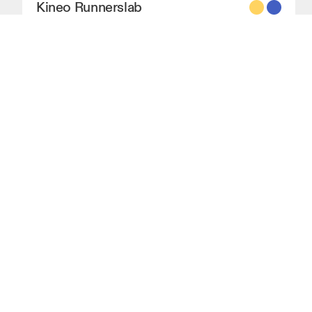
Kineo Runnerslab
À 3.4 KM
© On 2026
Conditions générales de vente
Charte de confidentialité
Accessibilité
Mentions légales
Gestion des vulnérabilités
Paramètres de consentement