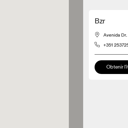
Détecter ma position
Bzr
pour acheter nos produits
Avenida Dr.
+351 25372
ente de vêtements
Détaillant premium
Obtenir l'i
x où toute la gamme et
périence On sont disponibles.