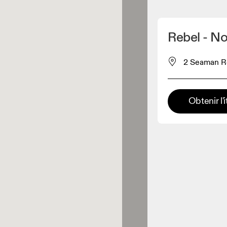
Détecter ma position
Rebel - N
pour acheter nos produits
2 Seaman Ro
ente de vêtements
Obtenir l'i
Détaillant premium
x où toute la gamme et
périence On sont disponibles.