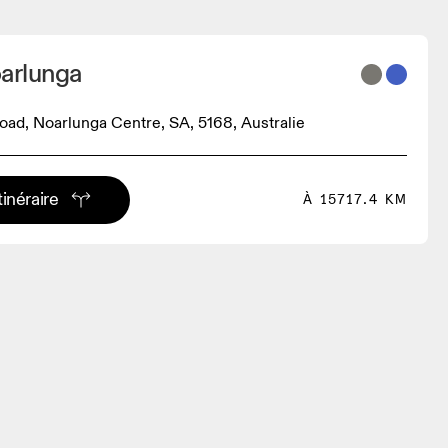
oarlunga
ad, Noarlunga Centre, SA, 5168, Australie
tinéraire
À 15717.4 KM