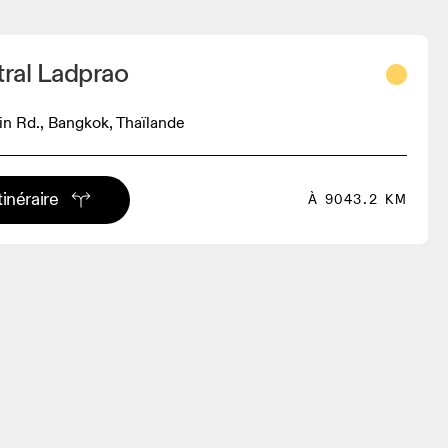
ral Ladprao
n Rd., Bangkok, Thaïlande
tinéraire
À 9043.2 KM