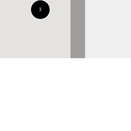
3
URBAN RESEARCH
STORE ルクア大阪店
À 0.4 KM
BILLY'S ENT
HANKYU MEN’S
OSAKA
À 0.4 KM
株式会社ロッジ 大阪
店
À 0.7 KM