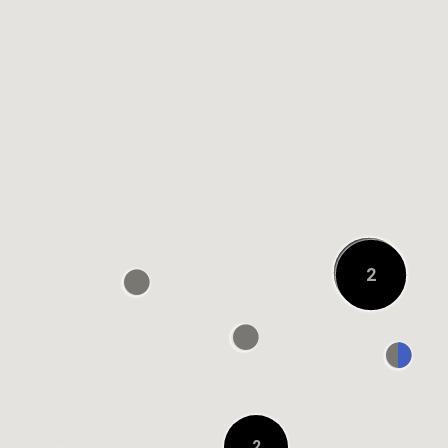
À 0.1 KM
OSHMAN'S ルクア大
阪店
À 0.2 KM
URBAN RESEARCH
DOORS グランフロ
17
2
ント大阪店
À 0.2 KM
阪急うめだ本店
8F GREEN AGE
On
À 0.3 KM
2