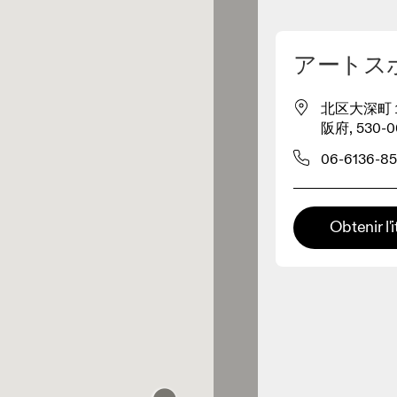
Détecter ma position
アートス
é pour acheter nos produits
北区大深町１−
阪府, 530-00
ente de vêtements
06-6136-85
Détaillant premium
SPORTS XEBIO ヨド
x où toute la gamme et
Obtenir l'i
périence On sont disponibles.
バシ梅田店
À 0 KM
Kojitsusanso Grand
Front Osaka