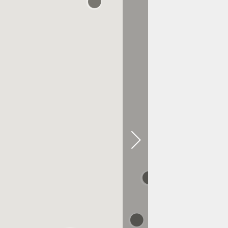
À 0.1 KM
Emmi ルクア大阪
À 0.2 KM
SNEAKERS by emmi
阪急うめだ本店
À 0.3 KM
大丸 梅田店 婦人くつ
À 0.3 KM