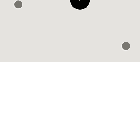
楽歩堂 run & walk 阪
急うめだ店
À 0.3 KM
Murasaki Sports
Umeda NU
Chayamachi
À 0.4 KM
Emmi wallness closet
阪神梅田
À 0.4 KM