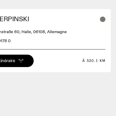
ERPINSKI
hstraße 60, Halle, 06108, Allemagne
0178 0
tinéraire
À 520.1 KM