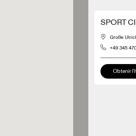
Détecter ma position
SPORT CI
pour acheter nos produits
Große Ulric
+49 345 47
ente de vêtements
Détaillant premium
Obtenir l'i
x où toute la gamme et
périence On sont disponibles.