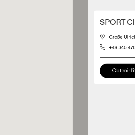
Détecter ma position
SPORT CI
pour acheter nos produits
Große Ulric
+49 345 47
ente de vêtements
Détaillant premium
Obtenir l'i
x où toute la gamme et
périence On sont disponibles.