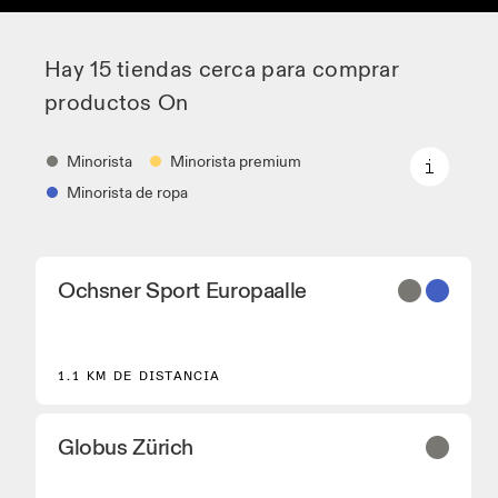
Hay 15 tiendas cerca para comprar
productos On
Minorista
Minorista premium
Minorista de ropa
Minorista
Ochsner Sport Europaalle
Distribuidores de zapatillas y colaboradores que
disponen de los modelos principales On y de
modelos seleccionados.
Minorista premium
1.1 KM DE DISTANCIA
Ubicaciones en las que está disponible la gama
completa On y On experience.
Globus Zürich
Minorista de ropa
Tiendas y distribuidores que tienen equipamiento