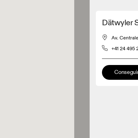
Detectar mi ubicación
Dätwyler 
omprar productos On
Av. Centrale
+41 24 495 
inorista de ropa
Minorista premium
Conseguir
aciones en las que está
onible la gama completa On y On
rience.