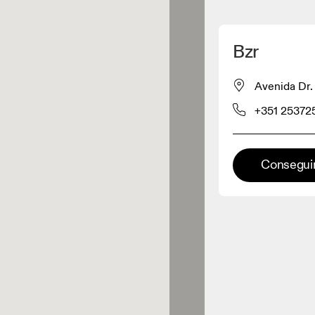
Detectar mi ubicación
Bzr
omprar productos On
Avenida Dr.
+351 25372
inorista de ropa
Minorista premium
Conseguir
aciones en las que está
onible la gama completa On y On
rience.