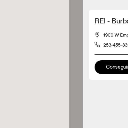
Detectar mi ubicación
REI - Burb
omprar productos On
1900 W Empi
253-455-33
inorista de ropa
Minorista premium
Conseguir
aciones en las que está
onible la gama completa On y On
rience.