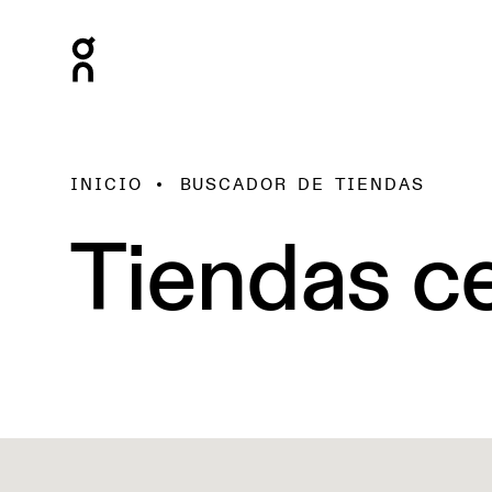
INICIO
BUSCADOR DE TIENDAS
Tiendas ce