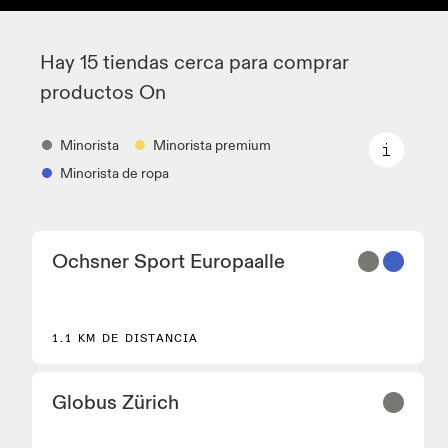
Hay 15 tiendas cerca para comprar
productos On
Minorista
Minorista premium
Minorista de ropa
Minorista
Ochsner Sport Europaalle
Distribuidores de zapatillas y colaboradores que
disponen de los modelos principales On y de
modelos seleccionados.
Minorista premium
1.1 KM DE DISTANCIA
Ubicaciones en las que está disponible la gama
completa On y On experience.
Globus Zürich
Minorista de ropa
Tiendas y distribuidores que tienen equipamiento