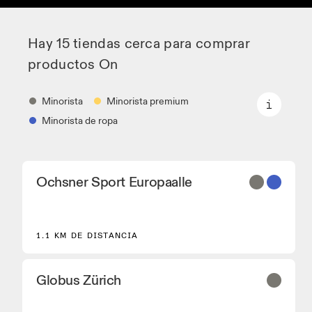
Hay 15 tiendas cerca para comprar
productos On
Minorista
Minorista premium
Minorista de ropa
Minorista
Ochsner Sport Europaalle
Distribuidores de zapatillas y colaboradores que
disponen de los modelos principales On y de
modelos seleccionados.
Minorista premium
1.1 KM DE DISTANCIA
Ubicaciones en las que está disponible la gama
completa On y On experience.
Globus Zürich
Minorista de ropa
Tiendas y distribuidores que tienen equipamiento