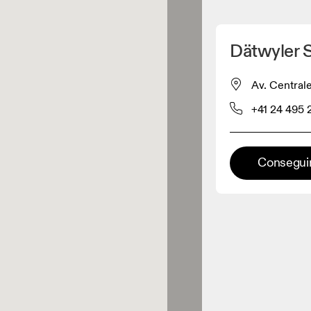
Detectar mi ubicación
Dätwyler 
omprar productos On
Av. Centrale
+41 24 495 
inorista de ropa
Minorista premium
Conseguir
aciones en las que está
onible la gama completa On y On
rience.