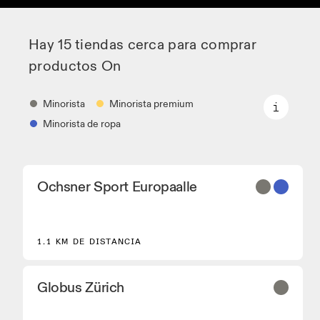
Hay 15 tiendas cerca para comprar
productos On
Minorista
Minorista premium
Minorista de ropa
Minorista
Ochsner Sport Europaalle
Distribuidores de zapatillas y colaboradores que
disponen de los modelos principales On y de
modelos seleccionados.
Minorista premium
1.1 KM DE DISTANCIA
Ubicaciones en las que está disponible la gama
completa On y On experience.
Globus Zürich
Minorista de ropa
Tiendas y distribuidores que tienen equipamiento