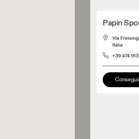
Detectar mi ubicación
Papin Spo
omprar productos On
Via Freising
Italia
inorista de ropa
+39 474 91
Minorista premium
Conseguir
aciones en las que está
onible la gama completa On y On
rience.