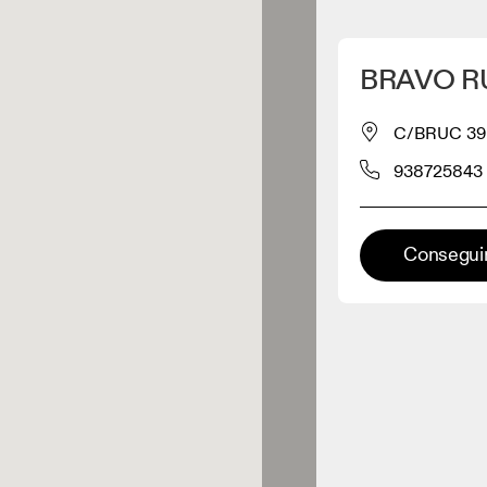
Detectar mi ubicación
BRAVO R
omprar productos On
C/BRUC 39
938725843
inorista de ropa
Minorista premium
Conseguir
aciones en las que está
onible la gama completa On y On
rience.