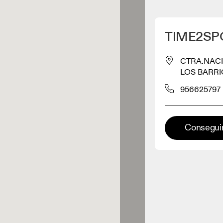
Detectar mi ubicación
TIME2SP
omprar productos On
CTRA.NACIO
LOS BARRIO
inorista de ropa
956625797
Minorista premium
Conseguir
aciones en las que está
onible la gama completa On y On
rience.