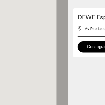
Detectar mi ubicación
DEWE Esp
omprar productos On
Av Pais Leo
inorista de ropa
Conseguir
Minorista premium
aciones en las que está
onible la gama completa On y On
rience.