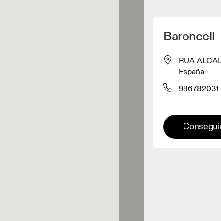
Detectar mi ubicación
Baroncell
omprar productos On
RUA ALCAL
España
inorista de ropa
986782031
Minorista premium
Conseguir
aciones en las que está
onible la gama completa On y On
rience.